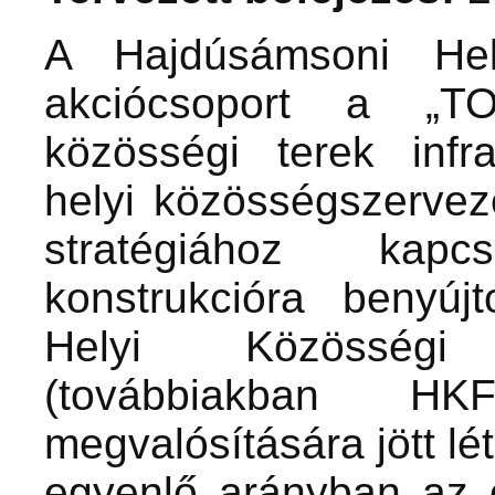
A Hajdúsámsoni Hel
akciócsoport a „TOP
közösségi terek infra
helyi közösségszervezé
stratégiához kapc
konstrukcióra benyúj
Helyi Közösségi 
(továbbiakban HK
megvalósítására jött lé
egyenlő arányban az ö