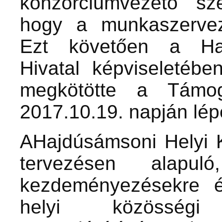
konzorciumvezető sz
hogy a munkaszerveze
Ezt követően a Haj
Hivatal képviseletéb
megkötötte a Támog
2017.10.19. napján lépe
AHajdúsámsoni Helyi 
tervezésen alapul
kezdeményezésekre é
helyi közösségi 