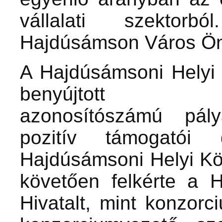
vállalati szektorb
Hajdúsámson Város Ön
A Hajdúsámsoni Helyi 
benyújtott TOP-
azonosítószámú pály
pozitív támogatói 
Hajdúsámsoni Helyi Kö
követően felkérte a 
Hivatalt, mint konzorc